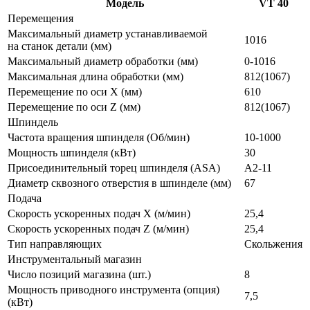
Модель
VT 40
Перемещения
Максимальный диаметр устанавливаемой
1016
на станок детали (мм)
Максимальный диаметр обработки (мм)
0-1016
Максимальная длина обработки (мм)
812(1067)
Перемещение по оси X (мм)
610
Перемещение по оси Z (мм)
812(1067)
Шпиндель
Частота вращения шпинделя (Об/мин)
10-1000
Мощность шпинделя (кВт)
30
Присоединительный торец шпинделя (ASA)
А2-11
Диаметр сквозного отверстия в шпинделе (мм)
67
Подача
Скорость ускоренных подач X (м/мин)
25,4
Скорость ускоренных подач Z (м/мин)
25,4
Тип направляющих
Скольжения
Инструментальный магазин
Число позиций магазина (шт.)
8
Мощность приводного инструмента (опция)
7,5
(кВт)