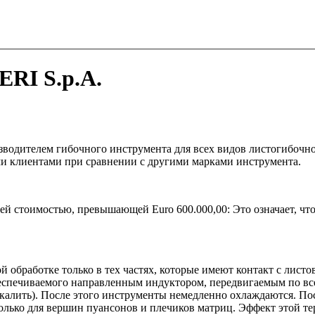
RI S.p.A.
одителем гибочного инструмента для всех видов листогибочно
ми клиентами при сравнении с другими марками инструмента.
щей стоимостью, превышающей Euro 600.000,00: Это означает, чт
обработке только в тех частях, которые имеют контакт с листов
еспечиваемого направленным индуктором, передвигаемым по вс
закалить). После этого инструменты немедленно охлаждаются. П
 только для вершин пуансонов и плечиков матриц. Эффект этой 